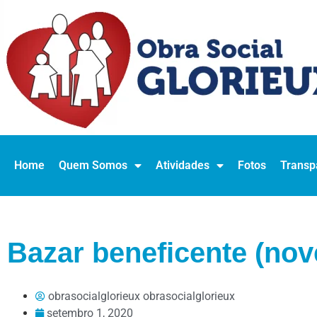
Home
Quem Somos
Atividades
Fotos
Transp
Bazar beneficente (no
obrasocialglorieux obrasocialglorieux
setembro 1, 2020