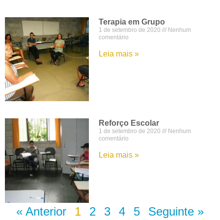
Terapia em Grupo
1 de setembro de 2020
Nenhum
comentário
Leia mais »
Reforço Escolar
1 de setembro de 2020
Nenhum
comentário
Leia mais »
« Anterior
1
2
3
4
5
Seguinte »