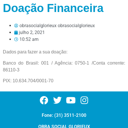
Doação Financeira
obrasocialglorieux obrasocialglorieux
julho 2, 2021
10:52 am
Dados para fazer a sua doação:
Banco do Brasil: 001 / Agência: 0750-1 /Conta corrente:
86110-3
PIX: 10.634.704/0001-70
Fone: (31) 3511-2100
OBRA SOCIAL GLORIEUX